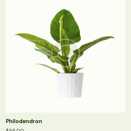
Philodendron
$
55.00