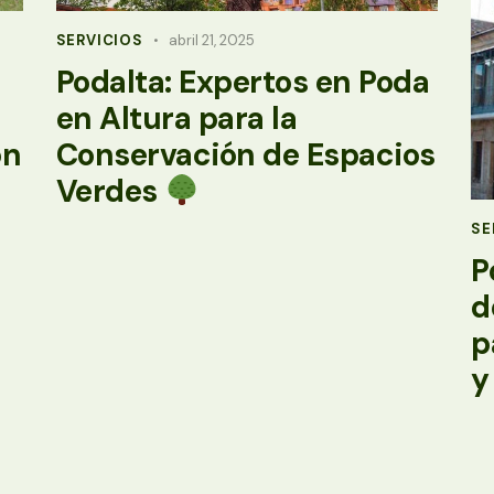
SERVICIOS
abril 21, 2025
Podalta: Expertos en Poda
en Altura para la
ón
Conservación de Espacios
Verdes
SE
P
d
p
y